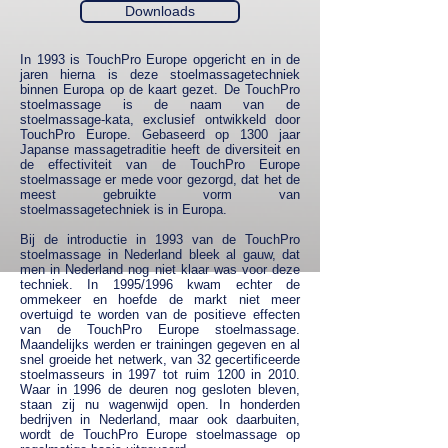
Downloads
In 1993 is TouchPro Europe opgericht en in de
jaren hierna is deze stoelmassagetechniek
binnen Europa op de kaart gezet. De TouchPro
stoelmassage is de naam van de
stoelmassage-kata, exclusief ontwikkeld door
TouchPro Europe. Gebaseerd op 1300 jaar
Japanse massagetraditie heeft de diversiteit en
de effectiviteit van de TouchPro Europe
stoelmassage er mede voor gezorgd, dat het de
meest gebruikte vorm van
stoelmassagetechniek is in Europa.
Bij de introductie in 1993 van de TouchPro
stoelmassage in Nederland bleek al gauw, dat
men in Nederland nog niet klaar was voor deze
techniek. In 1995/1996 kwam echter de
ommekeer en hoefde de markt niet meer
overtuigd te worden van de positieve effecten
van de TouchPro Europe stoelmassage.
Maandelijks werden er trainingen gegeven en al
snel groeide het netwerk, van 32 gecertificeerde
stoelmasseurs in 1997 tot ruim 1200 in 2010.
Waar in 1996 de deuren nog gesloten bleven,
staan zij nu wagenwijd open. In honderden
bedrijven in Nederland, maar ook daarbuiten,
wordt de TouchPro Europe stoelmassage op