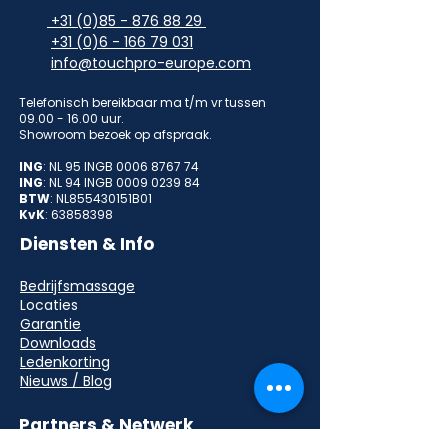
+31 (0)85 - 876 88 29
+31 (0)6 - 166 79 031
info@touchpro-europe.com
Telefonisch bereikbaar ma t/m vr tussen
09.00 - 16.00
uur.
Showroom bezoek op afspraak.
ING
: NL 95 INGB
0006 8767 74
ING
: NL 94 INGB
0009 0239 84
BTW
: NL855430151B01
KvK
:
63858398
Diensten & Info
Bedrijfsmassage
Locaties
Garantie
Downloads
Ledenkorting
Nieuws / Blog
Partners & Netwerk