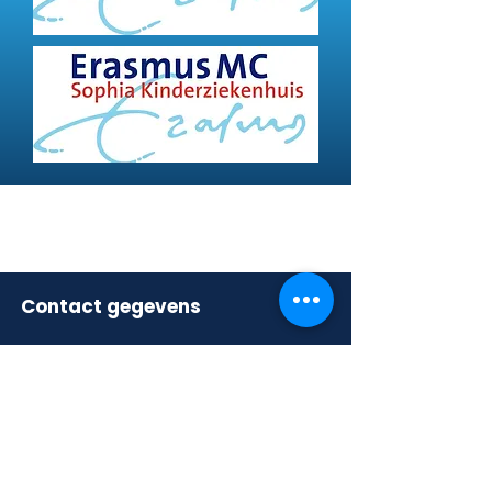
Contact gegevens
TOUCHPRO EUROPE B.V.
Westelijke Havendijk 15A
4703 RA Roosendaal
+31 (0)85 - 876 88 29
+31 (0)6 - 166 79 031
info@touchpro-europe.com