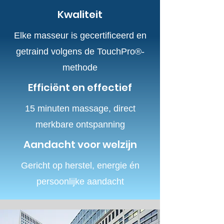
Kwaliteit
Elke masseur is gecertificeerd en
getraind volgens de TouchPro®-
methode
Efficiënt en effectief
15 minuten massage, direct
merkbare ontspanning
Aandacht voor welzijn
Gericht op herstel, energie én
persoonlijke aandacht