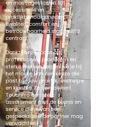
en massagestoelen tot
accessoires en
praktijkbenodigdheden,
kwaliteit, comfort en
betrouwbaarheid staan altijd
centraal.
Dankzij onze focus op
professionele producten en
sterke merken helpen we je bij
het maken van een keuze die
past bij jouw praktijk, werkwijze
en klanten. Zo combineert
TouchPro een sterk
assortiment met de kennis en
service die je van een
gespecialiseerde partner mag
verwachten.