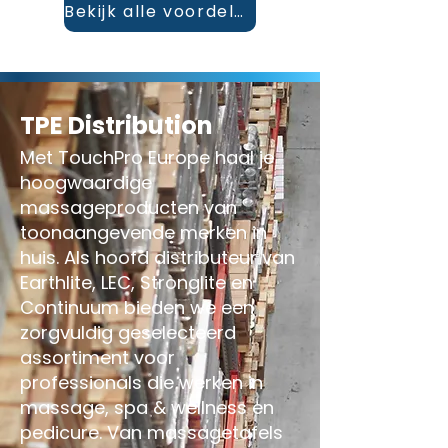
Bekijk alle voordelen
TPE Distribution
Met TouchPro Europe haal je
hoogwaardige
massageproducten van
toonaangevende merken in
huis. Als hoofd distributeur van
Earthlite, LEC, Stronglite en
Continuum bieden we een
zorgvuldig geselecteerd
assortiment voor
professionals die werken in
massage, spa & wellness en
pedicure. Van massagetafels