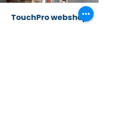
TouchPro webshop
In onze webshop vind je
professionele massagetafels,
massagestoelen en accessoires
voor jouw praktijk of organisatie.
Met een zorgvuldig geselecteerd
assortiment, hoge kwaliteit, snelle
levering en persoonlijke service
helpen we je bij het vinden van
producten die passen bij
professioneel gebruik.
Naar de Webshop